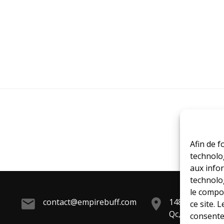
Afin de f
technolog
aux infor
technolo
le compo
contact@empirebuff.com
1485 St-Elzéar
ce site. 
Qc, H7L 3N6
consente