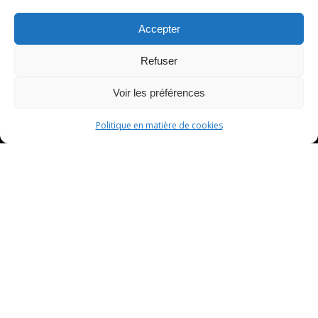
Accepter
Refuser
Voir les préférences
Politique en matière de cookies
Experts depuis
1949
Forte de son expertise et expérience, l’entreprise
Empire Buff a su évoluer en même temps que son
industrie afin d’en devenir une référence. Synonyme de
professionnalisme, d’ingéniosité, de qualité et
d’innovation, l’entreprise incarne un renouveau
moderne ancré dans une compréhension profonde des
différentes applications technologiques nécessaires à