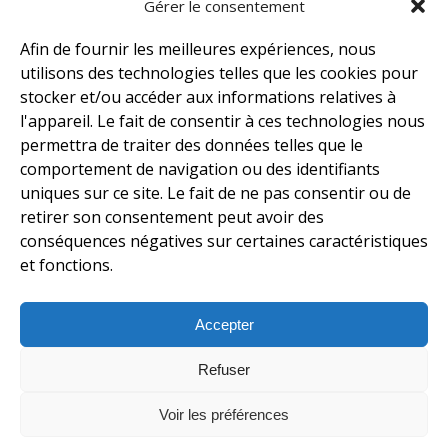
Gérer le consentement
Afin de fournir les meilleures expériences, nous
utilisons des technologies telles que les cookies pour
stocker et/ou accéder aux informations relatives à
l'appareil. Le fait de consentir à ces technologies nous
permettra de traiter des données telles que le
comportement de navigation ou des identifiants
uniques sur ce site. Le fait de ne pas consentir ou de
contact@empirebuff.com
retirer son consentement peut avoir des
conséquences négatives sur certaines caractéristiques
1485 St-Elzéar Ouest, Laval, Qc, H7L 3N6
et fonctions.
1-800-663-2833
Accepter
Refuser
Tous droits réservé à Empire Buff © 2026
Politique en matière de cookies (CA)
Clause de non-responsabilité
Voir les préférences
Déclaration de confidentialité (CA)