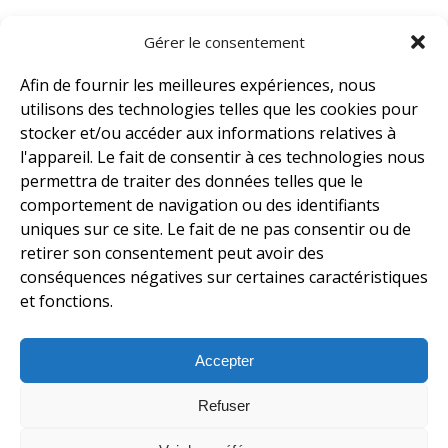
Gérer le consentement
Afin de fournir les meilleures expériences, nous
utilisons des technologies telles que les cookies pour
stocker et/ou accéder aux informations relatives à
l'appareil. Le fait de consentir à ces technologies nous
permettra de traiter des données telles que le
comportement de navigation ou des identifiants
uniques sur ce site. Le fait de ne pas consentir ou de
contact@empirebuff.com
retirer son consentement peut avoir des
conséquences négatives sur certaines caractéristiques
1485 St-Elzéar Ouest, Laval, Qc, H7L 3N6
et fonctions.
1-800-663-2833
Accepter
Refuser
Tous droits réservé à Empire Buff © 2026
Politique en matière de cookies (CA)
Clause de non-responsabilité