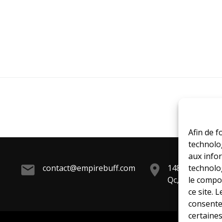
Afin de f
technolog
aux infor
technolo
contact@empirebuff.com
1485 St-Elzéar
le compo
Qc, H7L 3N6
ce site. 
consente
certaines